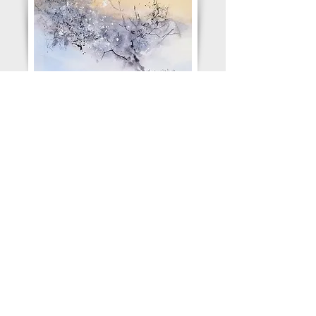
Semaine des Arts et des Talents.
Montredon des Corbières (11100)
Les 1°, 2 et 3 mars 2024
Vernissage 2 mars