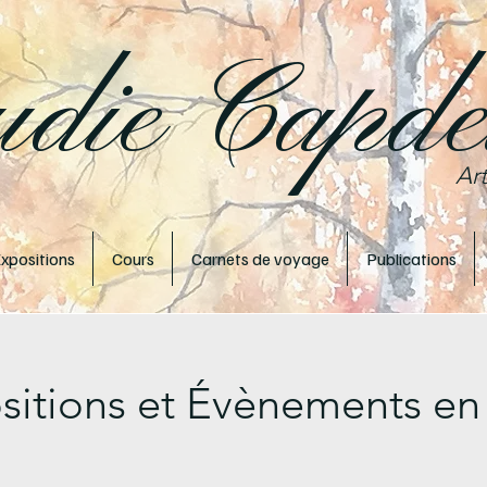
udie Capdev
Art
xpositions
Cours
Carnets de voyage
Publications
sitions et Évènements en