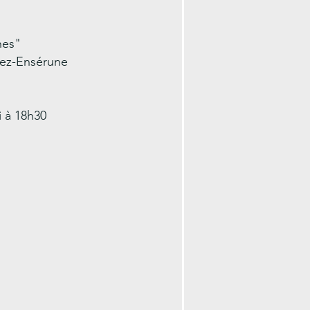
nes"
lez-Ensérune
i à 18h30