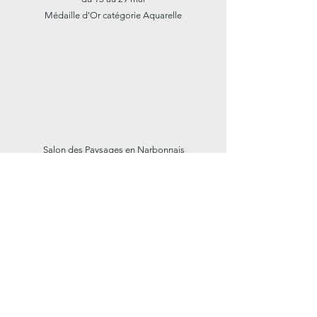
Médaille d'Or catégorie Aquarelle
Salon des Paysages en Narbonnais
La Poudrière - Narbonne
du 26 mars au 3 mai