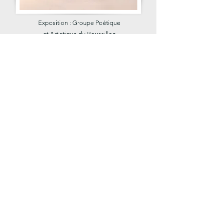
Exposition : Groupe Poétique
et Artistique du Roussillon
Palais des Congrès - Perpignan
Grand Prix de la ville de Perpignan
du 19 au 24 avril